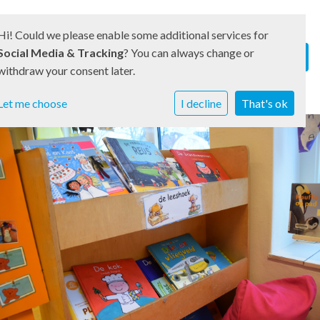
Hi! Could we please enable some additional services for
Social Media & Tracking
? You can always change or
withdraw your consent later.
Let me choose
I decline
That's ok