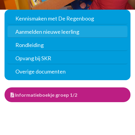
Kennismaken met De Regenboog
Aanmelden nieuwe leerling
Rondleiding
Opvang bij SKR
Overige documenten
Informatieboekje groep 1/2