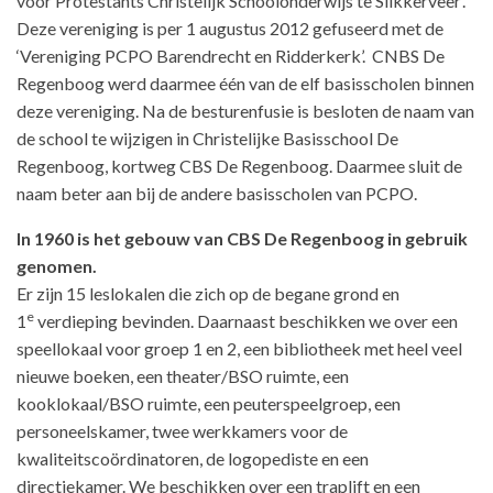
voor Protestants Christelijk Schoolonderwijs te Slikkerveer’.
Deze vereniging is per 1 augustus 2012 gefuseerd met de
‘Vereniging PCPO Barendrecht en Ridderkerk’. CNBS De
Regenboog werd daarmee één van de elf basisscholen binnen
deze vereniging. Na de besturenfusie is besloten de naam van
de school te wijzigen in Christelijke Basisschool De
Regenboog, kortweg CBS De Regenboog. Daarmee sluit de
naam beter aan bij de andere basisscholen van PCPO.
In 1960 is het gebouw van CBS De Regenboog in gebruik
genomen.
Er zijn 15 leslokalen die zich op de begane grond en
e
1
verdieping bevinden. Daarnaast beschikken we over een
speellokaal voor groep 1 en 2, een bibliotheek met heel veel
nieuwe boeken, een theater/BSO ruimte, een
kooklokaal/BSO ruimte, een peuterspeelgroep, een
personeelskamer, twee werkkamers voor de
kwaliteitscoördinatoren, de logopediste en een
directiekamer. We beschikken over een traplift en een