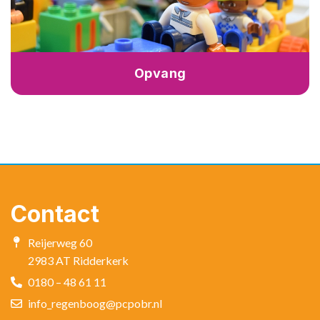
Opvang
Contact
Reijerweg 60
2983 AT Ridderkerk
0180 – 48 61 11
info_regenboog@pcpobr.nl