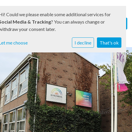
Hi! Could we please enable some additional services for
Social Media & Tracking
? You can always change or
withdraw your consent later.
Let me choose
I decline
That's ok